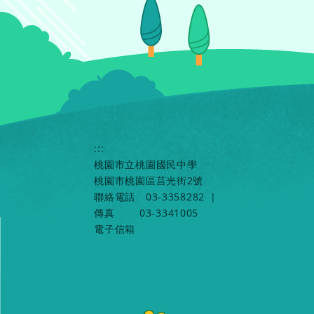
:::
桃園市立桃園國民中學
桃園市桃園區莒光街2號
聯絡電話
03-3358282
|
傳真
03-3341005
電子信箱