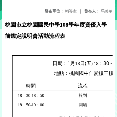
發布單位：
輔導室
|
發布人：
馬美華
桃園市立桃園國民中學
108
學年度資優入學
程表
前鑑定說明會活動流
1
(
：
30 - 2
日期：
月
18
日
五
) 18
地點
：
桃園國中仁愛樓三樓
時間
流程
18
：
30-18
：
50
報到
18
：
50-19
：
00
開場