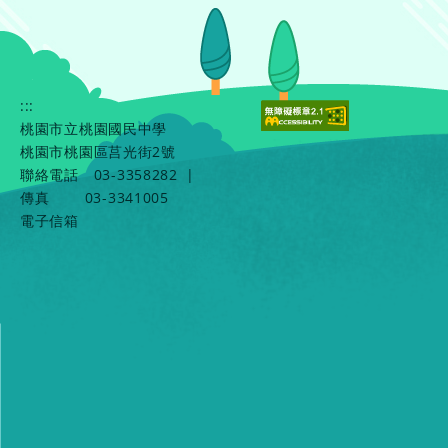
:::
桃園市立桃園國民中學
桃園市桃園區莒光街2號
聯絡電話
03-3358282
|
傳真
03-3341005
電子信箱