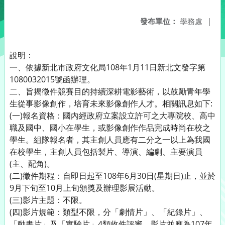
發布單位：
學務處
|
說明：
一、依據新北市政府文化局108年1月11日新北文發字第
1080032015號函辦理。
二、旨揭徵件競賽目的持續深耕電影藝術，以鼓勵青年學
生從事影像創作，培育未來影像創作人才。相關訊息如下:
(一)報名資格：國內經政府立案設立許可之大專院校、高中
職及國中、國小在學生，或影像創作作品完成時尚在校之
學生。組隊報名者，其主創人員應有二分之一以上為我國
在校學生，主創人員包括製片、導演、編劇、主要演員
(主、配角)。
(二)徵件期程：自即日起至108年6月30日(星期日)止，並於
9月下旬至10月上旬頒獎及辦理影展活動。
(三)影片主題：不限。
(四)影片規範：類型不限，分「劇情片」、「紀錄片」、
「動畫片」及「實驗片」4類收件評審，影片並應為107年