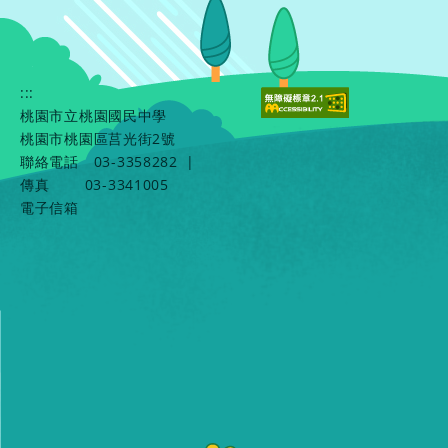
:::
桃園市立桃園國民中學
桃園市桃園區莒光街2號
聯絡電話
03-3358282
|
傳真
03-3341005
電子信箱