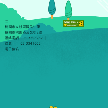
:::
桃園市立桃園國民中學
桃園市桃園區莒光街2號
聯絡電話
03-3358282
|
傳真
03-3341005
電子信箱