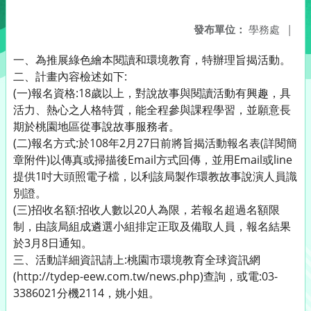
發布單位：
學務處
|
一、為推展綠色繪本閱讀和環境教育，特辦理旨揭活動。
二、計畫內容檢述如下:
(一)報名資格:18歲以上，對說故事與閱讀活動有興趣，具
活力、熱心之人格特質，能全程參與課程學習，並願意長
期於桃園地區從事說故事服務者。
(二)報名方式:於108年2月27日前將旨揭活動報名表(詳閱簡
章附件)以傳真或掃描後Email方式回傳，並用Email或line
提供1吋大頭照電子檔，以利該局製作環教故事說演人員識
別證。
(三)招收名額:招收人數以20人為限，若報名超過名額限
制，由該局組成遴選小組排定正取及備取人員，報名結果
於3月8日通知。
三、活動詳細資訊請上:桃園市環境教育全球資訊網
(http://tydep-eew.com.tw/news.php)查詢，或電:03-
3386021分機2114，姚小姐。