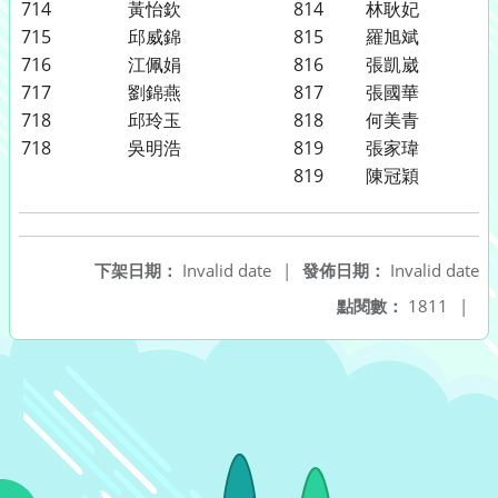
714
黃怡欽
814
林耿妃
715
邱威錦
815
羅旭斌
716
江佩娟
816
張凱崴
717
劉錦燕
817
張國華
718
邱玲玉
818
何美青
718
吳明浩
819
張家瑋
819
陳冠穎
下架日期：
Invalid date
|
發佈日期：
Invalid date
點閱數：
1811
|