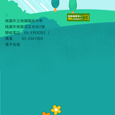
:::
桃園市立桃園國民中學
桃園市桃園區莒光街2號
聯絡電話
03-3358282
|
傳真
03-3341005
電子信箱