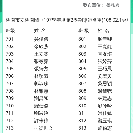
發布單位：
學務處
|
桃園市立桃園國中
107
學年度第
2
學期導師名單
(108.02.1
更新
)
班級
姓 名
班 級
姓 名
701
吳俊儀
801
顏圭卿
702
余欣燕
802
王崑龍
703
王立苓
803
黃友琪
704
張筱蘋
804
張婷芬
705
張綺方
805
王巧鳳
706
林玟豪
806
姜宏興
707
郭淑珍
807
吳思穎
708
林雅惠
808
翁銘聰
709
劉昌和
809
林建志
710
羅仕傑
810
顧吟吟
711
劉淑玲
811
洪佳嫃
712
許米婷
812
游玉琪
713
司徒世文
813
施伯憲