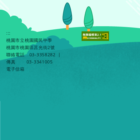
:::
桃園市立桃園國民中學
桃園市桃園區莒光街2號
聯絡電話
03-3358282
|
傳真
03-3341005
電子信箱