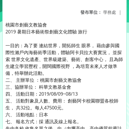
發布單位：
學務處
|
桃園市創藝文教協會
2019 暑期日本藝術祭創藝文化體驗 旅行
一目的：為了要 連結世界，開拓師生 眼界， 藉由參與國
際性瀨戶內海藝術季活動，體驗阿卡貝拉大賽實況， 並探
索 世界文化遺產、世界級建築、藝術、創客中心， 且為師
生建立學習歷程，開闊國際視野 ，為培育未來人才做準
備，特舉辦此活動。
二、 主辦單位 ：桃園市創藝文教協會
三、協辦單位： 科華文教基金會
四、 活動日期：2019/08/09~08/13
五、 活動對象及人數、費用： 創藝阿卡校園聯盟各校師
生， 共32位。每人47500元。
六、 活動地點：日本
七、 報名方式：採 通訊及線上報名。
先由各校 收集名單之後，向（內壢高中，高中優質前導計