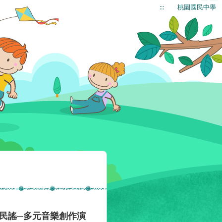
:::
桃園國民中學
民謠─多元音樂創作演