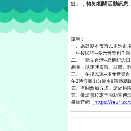
出」，轉知相關活動訊息
說明：
一、為鼓勵本市市民走進劇
「午後民謠─多元音樂創作演
二、「聽見台灣─恐懼紀念日」於
劇團」以即興表演、肢體、
三、「午後民謠─多元音樂創作演
午2時假龜山分館4樓演藝廳辦
四、有關參加方式，請於桃園
五、敬請貴校惠予協助宣傳
書館官網（
https://reurl.cc