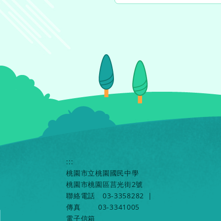
:::
桃園市立桃園國民中學
桃園市桃園區莒光街2號
聯絡電話
03-3358282
|
傳真
03-3341005
電子信箱