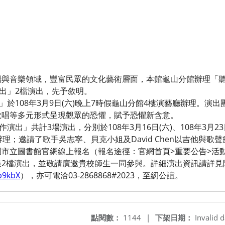
。
場與音樂領域，豐富民眾的文化藝術層面，本館龜山分館辦理「聽
出」2檔演出，先予敘明。
108年3月9日(六)晚上7時假龜山分館4樓演藝廳辦理。演出團隊「
歌唱等多元形式呈現觀眾的恐懼，賦予恐懼新含意。
出」共計3場演出，分別於108年3月16日(六)、108年3月23日(
理；邀請了歌手吳志寧、貝克小姐及David Chen以吉他與歌
市立圖書館官網線上報名（報名途徑：官網首頁>重要公告>活動
該2檔演出，並敬請廣邀貴校師生一同參與。詳細演出資訊請詳見
/b9kbX
），亦可電洽03-2868868#2023，至紉公誼。
點閱數：
1144
|
下架日期：
Invalid d