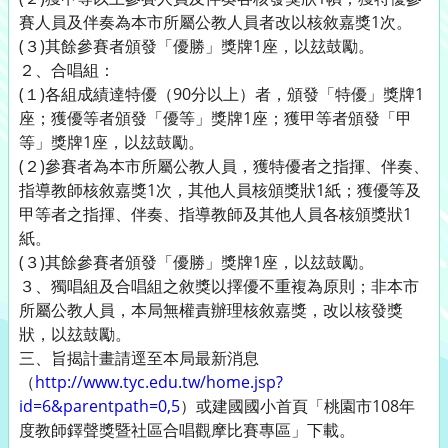
賽人員及伴奏為本市所屬公教人員者改以核敘嘉獎1次。
(３)其餘參賽者頒發「優勝」獎牌1座，以玆鼓勵。
２、合唱組：
(１)各組成績達特優（90分以上）者，頒發「特優」獎牌1
座；獲優等者頒發「優等」獎牌1座；獲甲等者頒發「甲
等」獎牌1座，以玆鼓勵。
(２)參賽者為本市所屬公教人員，獲特優者之指揮、伴奏、
指導教師核敘嘉獎1次，其他人員核頒獎狀1紙；獲優等及
甲等者之指揮、伴奏、指導教師及其他人員各核頒獎狀1
紙。
(３)其餘參賽者頒發「優勝」獎牌1座，以玆鼓勵。
３、獨唱組及合唱組之敘獎以擇優不重複為原則；非本市
所屬公教人員，本局無權責辦理核敘嘉獎，改以核發獎
狀，以玆鼓勵。
三、旨揭計畫請逕至本局最新消息
（
http://www.tyc.edu.tw/home.jsp?
id=6&parentpath=0,5
）或建國國小首頁「桃園市108年
度教師鐸聲獎暨社區合唱觀摩比賽專區」下載。