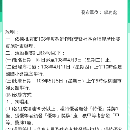
發布單位：
學務處
|
說明：
一、依據桃園市108年度教師鐸聲獎暨社區合唱觀摩比賽
實施計畫辦理。
二、活動相關訊息說明如下：
(一)報名日期：即日起至108年4月9日（星期二）止。
(二)出場序抽籤：108年4月11日（星期四）上午10時假建
國國小會議室舉行。
(三)比賽日期：108年5月5日（星期日）上午9時假桃園市
婦女館舉行。
(四)敘獎方式：
１、獨唱組：
(１)各組成績達90分以上，獲特優者頒發「特優」獎牌1
座、獲優等者頒發「優等」獎牌1座、獲甲等者頒發「甲
等」獎牌1座。
(２)獲甲等以上參賽人員及伴奏各核發獎狀1幀；獲特優參