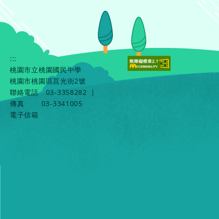
:::
桃園市立桃園國民中學
桃園市桃園區莒光街2號
聯絡電話
03-3358282
|
傳真
03-3341005
電子信箱