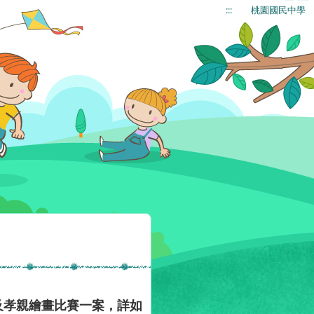
:::
桃園國民中學
及孝親繪畫比賽一案，詳如