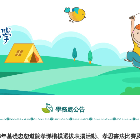
學務處公告
08年基礎忠恕道院孝悌楷模選拔表揚活動、孝思書法比賽