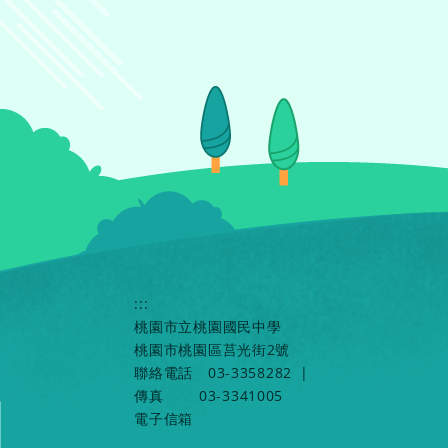
:::
桃園市立桃園國民中學
桃園市桃園區莒光街2號
聯絡電話
03-3358282
|
傳真
03-3341005
電子信箱