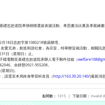
年基礎忠恕道院孝悌楷模選拔表揚活動、孝思書法比賽及孝親繪
月18日忠恕字第1080218號函辦理。
、友愛兄弟，創造和諧社會」為宗旨，特舉辦旨揭活動，相關訊
月31日（星期日）止。
電子檔電郵至基礎忠恕道院承辦人電子郵件信箱（
welfare108@gm
2046、余靜慧0921-955208。
日(星期日)。
件，請逕至本局終身學習科首頁（
http://163.30.20.140/
)最新消
點閱數：
1015
|
下架日期：
Invalid d