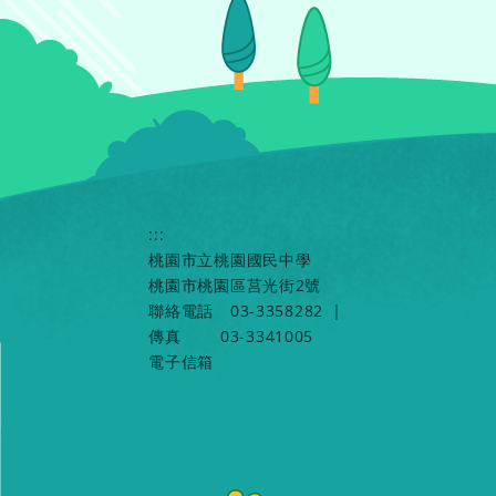
:::
桃園市立桃園國民中學
桃園市桃園區莒光街2號
聯絡電話
03-3358282
|
傳真
03-3341005
電子信箱