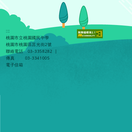
:::
桃園市立桃園國民中學
桃園市桃園區莒光街2號
聯絡電話
03-3358282
|
傳真
03-3341005
電子信箱