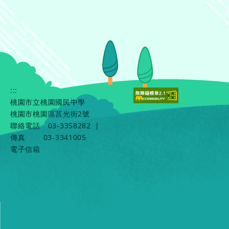
:::
桃園市立桃園國民中學
桃園市桃園區莒光街2號
聯絡電話
03-3358282
|
傳真
03-3341005
電子信箱