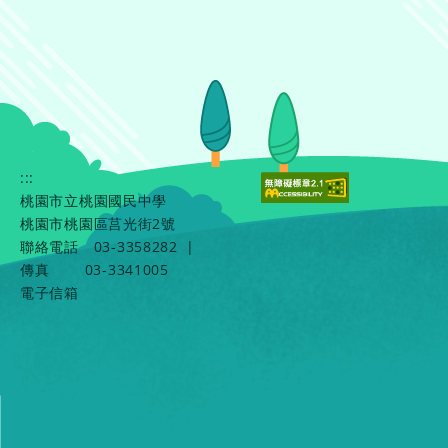
:::
桃園市立桃園國民中學
桃園市桃園區莒光街2號
聯絡電話
03-3358282
|
傳真
03-3341005
電子信箱