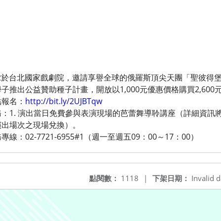
8／2於台北國家戲劇院，邀請享譽全球的俄羅斯頂尖天團「聖彼得
推出公益贊助種子計畫，開放以1,000元優惠價格購買2,600
結報名：
http://bit.ly/2UJBTqw
：1. 演出當日免費參與表演現場的芭蕾舞導聆講座（詳細資訊將
演出場次之現場兌換）。
02-7721-6955#1（週一至週五09：00～17：00）
點閱數：
1118
|
下架日期：
Invalid d