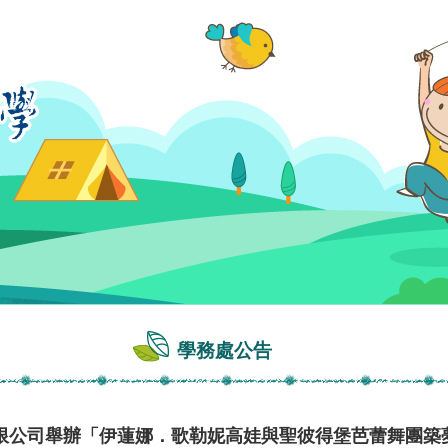
學務處公告
限公司舉辦「伊蓮娜．歌勒妮高娃與聖彼得堡芭蕾舞團築