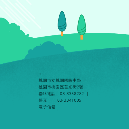
:::
桃園市立桃園國民中學
桃園市桃園區莒光街2號
聯絡電話
03-3358282
|
傳真
03-3341005
電子信箱