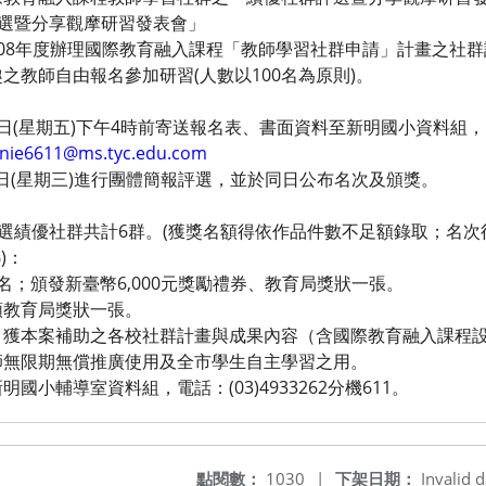
評選暨分享觀摩研習發表會」
08年度辦理國際教育融入課程「教師學習社群申請」計畫之社
之教師自由報名參加研習(人數以100名為原則)。
月13日(星期五)下午4時前寄送報名表、書面資料至新明國小資料
nie6611@ms.tyc.edu.com
月8日(星期三)進行團體簡報評選，並於同日公布名次及頒獎。
評選績優社群共計6群。(獲獎名額得依作品件數不足額錄取；名次
)：
名；頒發新臺幣6,000元獎勵禮券、教育局獎狀一張。
頒教育局獎狀一張。
，獲本案補助之各校社群計畫與成果內容（含國際教育融入課程
師無限期無償推廣使用及全市學生自主學習之用。
小輔導室資料組，電話：(03)4933262分機611。
點閱數：
1030
|
下架日期：
Invalid d