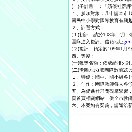
(二)子計畫二：「績優社群
１、參加對象：凡申請本市1
國民中小學對國際教育有興趣
２、評選方式：
(１)初評：請於108年12
團隊進入複評。信箱地址
gen
(２)複評：預定於109年1
四、獎勵：
(一)獲獎名額：依成績排列
(二)獎勵方式(取團隊數前20%
１、特優：國中、國小組各1
２、佳作：團隊教師每人各
五、為促進社群間觀摩學習
頁首頁相關網站，供全市教
六、本案如有疑義，請逕洽新明國