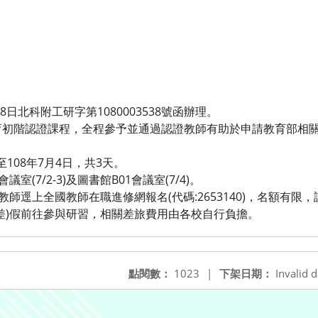
8日北科附工研字第1080003538號函辦理。
育初階認證課程，全程參予並通過認證教師有助於申請教育部相
至108年7月4日，共3天。
室(7/2-3)及圖書館B01會議室(7/4)。
教師逕上全國教師在職進修網報名(代碼:2653140)，名額有限
差)假前往參與研習，相關差旅費用由各校自行負擔。
點閱數：
1023
|
下架日期：
Invalid d