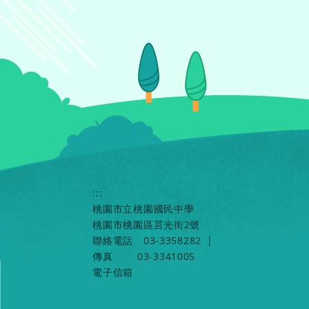
:::
桃園市立桃園國民中學
桃園市桃園區莒光街2號
聯絡電話
03-3358282
|
傳真
03-3341005
電子信箱