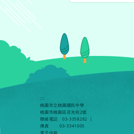
:::
桃園市立桃園國民中學
桃園市桃園區莒光街2號
聯絡電話
03-3358282
|
傳真
03-3341005
電子信箱