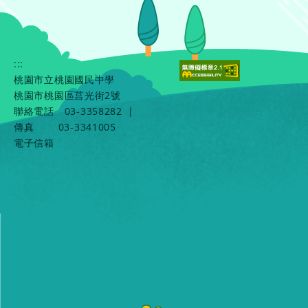
:::
桃園市立桃園國民中學
桃園市桃園區莒光街2號
聯絡電話
03-3358282
|
傳真
03-3341005
電子信箱