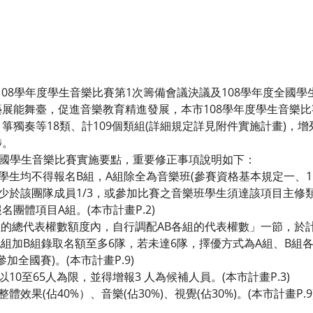
市108學年度學生音樂比賽第1次籌備會議決議及108學年度全國
展能舞臺，促進音樂教育精進發展，本市108學年度學生音樂
箏獨奏等18類、計109個類組(詳細規定詳見附件實施計畫)，增
涉。
全國學生音樂比賽實施要點，重要修正事項說明如下：
學生均不得報名B組，A組除全為音樂班(參賽資格基本規定一、1.2
少於該團隊成員1/3，或參加比賽之音樂班學生須達該項目主修類
團體項目A組。(本市計畫P.2)
B組的總代表權數額度內，自行調配AB各組的代表權數」一節，於
A組加B組錄取名額至多6隊，若未達6隊，擇優方式為A組、B組
加全國賽)。(本市計畫P.9)
10至65人為限，並得增報3 人為候補人員。(本市計畫P.3)
效果(佔40%）、音樂(佔30%)、視覺(佔30%)。(本市計畫P.9
：