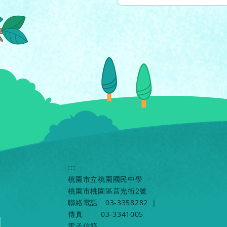
:::
桃園市立桃園國民中學
桃園市桃園區莒光街2號
聯絡電話
03-3358282
|
傳真
03-3341005
電子信箱