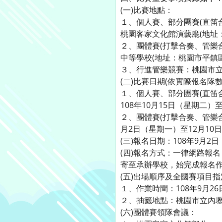
(一)比賽地點：
１、個人賽、部分團賽(直笛
桃園客家文化館演藝廳(地址
２、團體賽(打擊合奏、管樂
中等學校(地址：桃園市平鎮區
３、行進管樂競賽：桃園市立中
(二)比賽日期(依實際報名隊
１、個人賽、部分團賽(直笛
108年10月15日（星期二）
２、團體賽(打擊合奏、管樂
月2日（星期一）至12月10
(三)報名日期：108年9月
(四)報名方式：一律網路報名（網址
寄至承辦學校，始完成報名
(五)出場順序及全國賽項目
１、作業時間：108年9月2
２、抽籤地點：桃園市立內
(六)團體賽領隊會議：