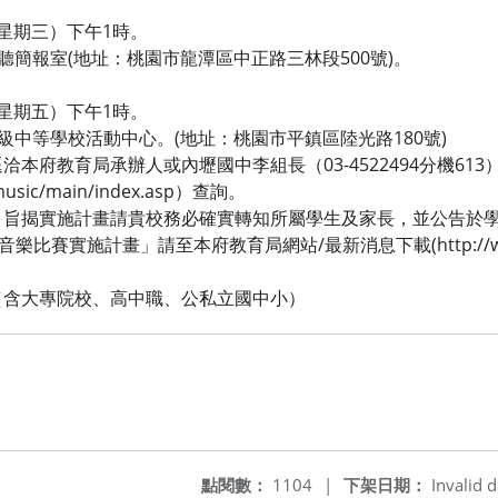
日（星期三）下午1時。
聽簡報室(地址：桃園市龍潭區中正路三林段500號)。
日（星期五）下午1時。
級中等學校活動中心。(地址：桃園市平鎮區陸光路180號)
本府教育局承辦人或內壢國中李組長（03-4522494分機61
/music/main/index.asp）查詢。
，旨揭實施計畫請貴校務必確實轉知所屬學生及家長，並公告於
賽實施計畫」請至本府教育局網站/最新消息下載(http://www.tyc
（含大專院校、高中職、公私立國中小）
點閱數：
1104
|
下架日期：
Invalid d