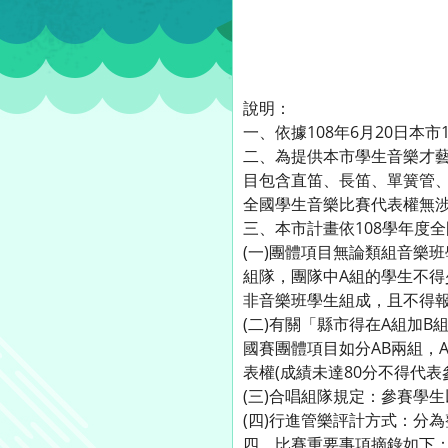
說明：
一、依據108年6月20日本
二、為提供本市學生音樂才藝
目包含直笛、長笛、單簧管、
全國學生音樂比賽代表權無
三、本市計畫依108學年度
(一)團體項目無論類組音樂班
組隊，團隊中A組的學生不得
非音樂班學生組成，且不得報名
(二)有關「縣市得在A組加
國賽團體項目如分AB兩組，
表權(成績未達80分不得代表參
(三)合唱組隊規定：參賽學生以
(四)行進管樂評計方式：分為整體
四、比賽重要事項摘錄如下