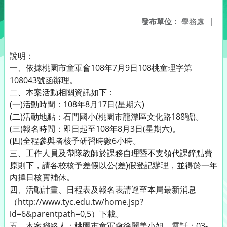
發布單位：
學務處
|
說明：
一、依據桃園市童軍會108年7月9日108桃童理字第
108043號函辦理。
二、本案活動相關資訊如下：
(一)活動時間：108年8月17日(星期六)
(二)活動地點：石門國小(桃園市龍潭區文化路188號)。
(三)報名時間：即日起至108年8月3日(星期六)。
(四)全程參與者核予研習時數6小時。
三、工作人員及帶隊教師於課務自理暨不支領代課鐘點費
原則下，請各校核予差假以公(差)假登記辦理，並得於一年
內擇日核實補休。
四、活動計畫、日程表及報名表請逕至本局最新消息
（http://www.tyc.edu.tw/home.jsp?
id=6&parentpath=0,5）下載。
五、本案聯絡人：桃園市童軍會徐麗美小姐，電話：03-