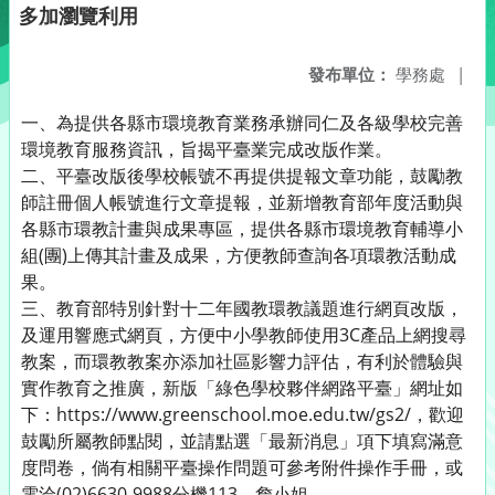
多加瀏覽利用
發布單位：
學務處
|
一、為提供各縣市環境教育業務承辦同仁及各級學校完善
環境教育服務資訊，旨揭平臺業完成改版作業。
二、平臺改版後學校帳號不再提供提報文章功能，鼓勵教
師註冊個人帳號進行文章提報，並新增教育部年度活動與
各縣市環教計畫與成果專區，提供各縣市環境教育輔導小
組(團)上傳其計畫及成果，方便教師查詢各項環教活動成
果。
三、教育部特別針對十二年國教環教議題進行網頁改版，
及運用響應式網頁，方便中小學教師使用3C產品上網搜尋
教案，而環教教案亦添加社區影響力評估，有利於體驗與
實作教育之推廣，新版「綠色學校夥伴網路平臺」網址如
下：https://www.greenschool.moe.edu.tw/gs2/，歡迎
鼓勵所屬教師點閱，並請點選「最新消息」項下填寫滿意
度問卷，倘有相關平臺操作問題可參考附件操作手冊，或
電洽(02)6630-9988分機113，詹小姐。