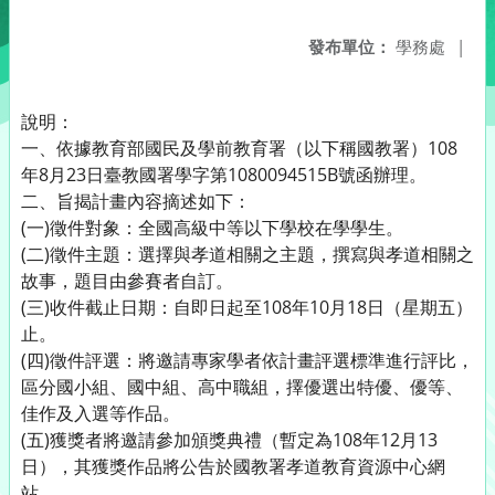
發布單位：
學務處
|
說明：
一、依據教育部國民及學前教育署（以下稱國教署）108
年8月23日臺教國署學字第1080094515B號函辦理。
二、旨揭計畫內容摘述如下：
(一)徵件對象：全國高級中等以下學校在學學生。
(二)徵件主題：選擇與孝道相關之主題，撰寫與孝道相關之
故事，題目由參賽者自訂。
(三)收件截止日期：自即日起至108年10月18日（星期五）
止。
(四)徵件評選：將邀請專家學者依計畫評選標準進行評比，
區分國小組、國中組、高中職組，擇優選出特優、優等、
佳作及入選等作品。
(五)獲獎者將邀請參加頒獎典禮（暫定為108年12月13
日），其獲獎作品將公告於國教署孝道教育資源中心網
站。