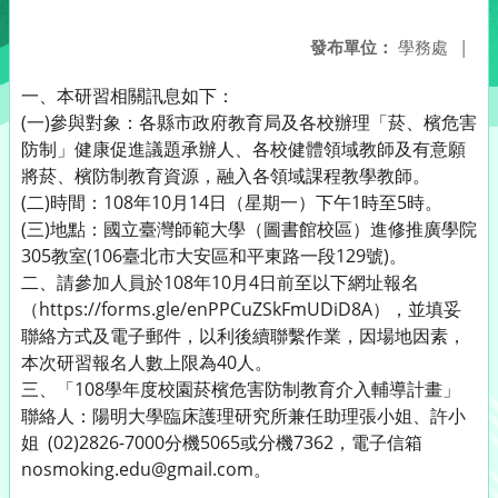
發布單位：
學務處
|
一、本研習相關訊息如下：
(一)參與對象：各縣市政府教育局及各校辦理「菸、檳危害
防制」健康促進議題承辦人、各校健體領域教師及有意願
將菸、檳防制教育資源，融入各領域課程教學教師。
(二)時間：108年10月14日（星期一）下午1時至5時。
(三)地點：國立臺灣師範大學（圖書館校區）進修推廣學院
305教室(106臺北市大安區和平東路一段129號)。
二、請參加人員於108年10月4日前至以下網址報名
（https://forms.gle/enPPCuZSkFmUDiD8A），並填妥
聯絡方式及電子郵件，以利後續聯繫作業，因場地因素，
本次研習報名人數上限為40人。
三、「108學年度校園菸檳危害防制教育介入輔導計畫」
聯絡人：陽明大學臨床護理研究所兼任助理張小姐、許小
姐 (02)2826-7000分機5065或分機7362，電子信箱
nosmoking.edu@gmail.com。