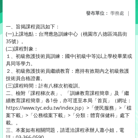
發布單位：
學務處
|
一、旨揭課程資訊如下：
(一)上課地點：台灣應急訓練中心（桃園市八德區鴻昌街
35號）。
(二)課程對象：
１、初級救護技術員訓練：國中(初級中等)以上學校畢業或
具同等學力。
２、初級救護技術員繼續教育：應持有效期內之初級救護
技術員合格證書。
(三)課程時間：計有八梯次初複訓。
二、檢附「課程梯次表」、「訓練教育課程簡章」及「繼
續教育課程簡章」各1份，亦可逕至本局「首頁」（網址：
https://www.tyc.edu.tw/index.jsp）>「便民服務」>「檔
案下載」>「公務檔案下載」>「分類：體育保健科」處下
載。。
三、本案如有相關問題，請逕洽課程承辦人蕭小姐，電
話：03-366-0590。