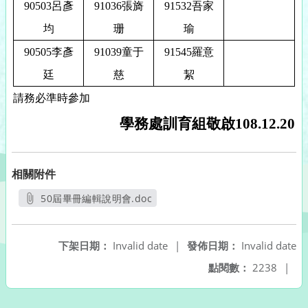
90503
呂彥
91036
張旖
91532
吾家
均
珊
瑜
90505
李彥
91039
童于
91545
羅意
廷
慈
絜
請務必準時參加
學務處訓育組敬啟
108.12.20
相關附件
50屆畢冊編輯說明會.doc
另開新視窗
下架日期：
Invalid date
|
發佈日期：
Invalid date
點閱數：
2238
|