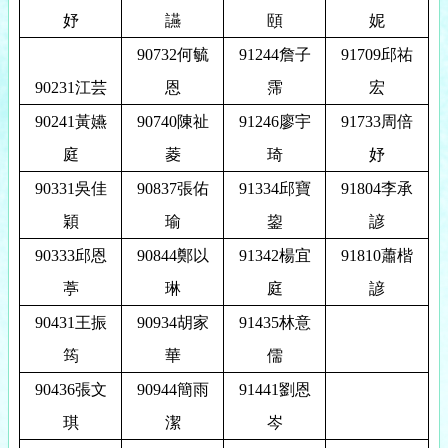
妤
讌
頤
妮
90732
何毓
91244
詹子
91709
邱祐
90231
江芸
恩
霈
宏
90241
黃嬿
90740
陳祉
91246
廖宇
91733
周倍
庭
菱
琦
妤
90331
吳佳
90837
張佑
91334
邱寶
91804
李承
穎
瑜
鋆
諺
90333
邱恩
90844
鄭以
91342
楊宜
91810
蕭楷
葶
琳
庭
諺
90431
王振
90934
胡家
91435
林意
筠
華
儒
90436
張文
90944
簡雨
91441
劉恩
琪
潔
岑