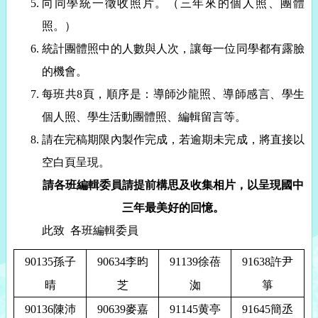
向同學統一徵收照片。（三年來的個人照、團體
照。）
統計團體照中的人數與人次，讓每一位同學都有露臉
的機會。
每班共
8
頁，順序是：導師沙龍照、導師感言、學生
個人照、學生活動團體照、編輯留言等。
請在完稿期限內製作完成，若逾期未完成，將直接以
空白頁呈現。
請各班編輯委員請提前構思及收集相片，以呈現國中
三年最美好的回憶。
此致
各班編輯委員
90135
孫子
90634
李昀
91139
徐蓓
91638
許尹
晴
芝
洳
箏
90136
陳沛
90639
麥嘉
91145
黄亭
91645
簡丞