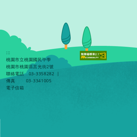
:::
桃園市立桃園國民中學
桃園市桃園區莒光街2號
聯絡電話
03-3358282
|
傳真
03-3341005
電子信箱