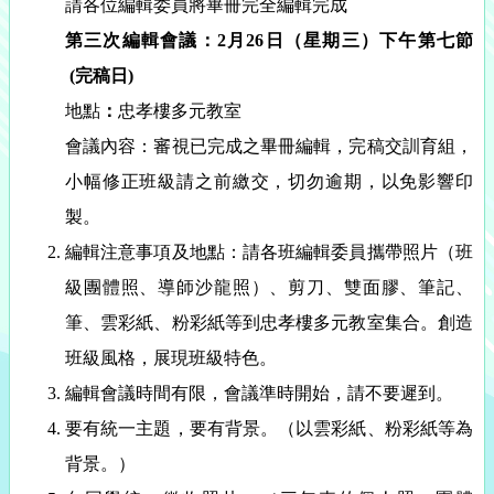
請各位編輯委員將畢冊完全編輯完成
第三次編輯會議：
2
月
26
日（星期三）下午第七節
(
完稿日
)
地點
：
忠孝樓多元教室
會議內容：審視已完成之畢冊編輯，完稿交訓育組，
小幅修正班級請之前繳交，切勿逾期，以免影響印
製。
編輯注意事項及地點：請各班編輯委員攜帶照片（班
級團體照、導師沙龍照）、剪刀、雙面膠、筆記、
筆、雲彩紙、粉彩紙等到
忠孝樓多元教室
集合。創造
班級風格，展現班級特色。
編輯會議時間有限，會議準時開始，請不要遲到。
要有統一主題，要有背景。（以雲彩紙、粉彩紙等為
背景。）