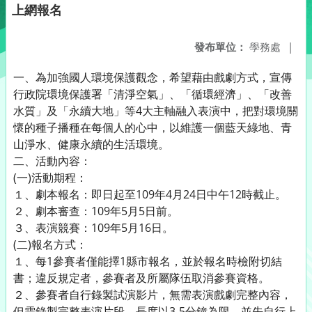
上網報名
發布單位：
學務處
|
一、為加強國人環境保護觀念，希望藉由戲劇方式，宣傳
行政院環境保護署「清淨空氣」、「循環經濟」、「改善
水質」及「永續大地」等4大主軸融入表演中，把對環境關
懷的種子播種在每個人的心中，以維護一個藍天綠地、青
山淨水、健康永續的生活環境。
二、活動內容：
(一)活動期程：
１、劇本報名：即日起至109年4月24日中午12時截止。
２、劇本審查：109年5月5日前。
３、表演競賽：109年5月16日。
(二)報名方式：
１、每1參賽者僅能擇1縣市報名，並於報名時檢附切結
書；違反規定者，參賽者及所屬隊伍取消參賽資格。
２、參賽者自行錄製試演影片，無需表演戲劇完整內容，
但需錄製完整表演片段，長度以3-5分鐘為限，並先自行上