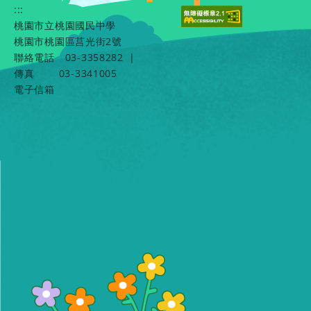
:::
桃園市立桃園國民中學
桃園市桃園區莒光街2號
聯絡電話
03-3358282
|
傳真
03-3341005
電子信箱