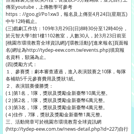
傳至youtube，上傳教學可參考
https：//goo.gl/Po1xw3，報名及上傳至4月24日(星期五)
中午12時截止。
(三)戲劇工作坊：109年3月29日(日)8時30分至12時40分，
於元智大學1館1樓1102教室，人數30人，於3月23日前至
[桃園市環境教育全球資訊網]/[環教活動]/[進來報名]頁面報
名(網址為http://tydep-eew.com.tw/events.php)填寫報
名資料，額滿為止。
(四)獎勵方式：
１、參賽獎：劇本審查通過，進入表演競賽之10隊，每隊
各補助5千元參賽費用及獎狀1紙。
２、表演競賽優勝獎：
(１)第1名，1隊，獎狀及獎勵金新臺幣10萬元整。
(２)第2名，1隊，獎狀及獎勵金新臺幣6萬元整。
(３)第3名，1隊，獎狀及獎勵金新臺幣4萬元整。
(４)佳作，7隊，獎狀及獎勵金新臺幣1萬元整。
三、活動簡章可於桃園市環境教育全球資訊網
(http://tydep-eew.com.tw/news-detail.php?id=227)自行