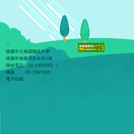
:::
桃園市立桃園國民中學
桃園市桃園區莒光街2號
聯絡電話
03-3358282
|
傳真
03-3341005
電子信箱