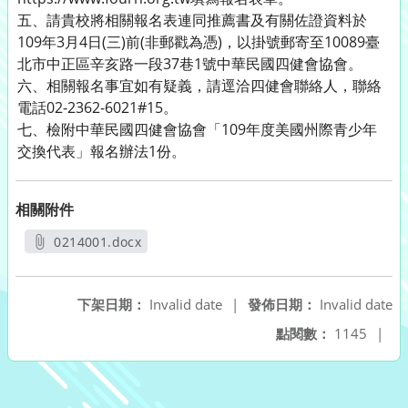
五、請貴校將相關報名表連同推薦書及有關佐證資料於
109年3月4日(三)前(非郵戳為憑)，以掛號郵寄至10089臺
北市中正區辛亥路一段37巷1號中華民國四健會協會。
六、相關報名事宜如有疑義，請逕洽四健會聯絡人，聯絡
電話02-2362-6021#15。
七、檢附中華民國四健會協會「109年度美國州際青少年
交換代表」報名辦法1份。
相關附件
0214001.docx
另開新視窗
下架日期：
Invalid date
|
發佈日期：
Invalid date
點閱數：
1145
|