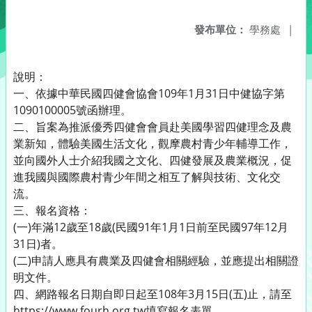
發布單位：
學務處
|
說明：
一、依據中華民國四健會協會109年1月31日中健協字第
1090100005號函辦理。
二、旨案為推派優秀四健會會員赴美國學習四健理念及農
業新知，體驗美國生活文化，觀摩農村青少年輔導工作，
並向國外人士介紹我國之文化、四健發展及農業概況，促
進我國與國際農村青少年間之相互了解與技術、文化交
流。
三、報名資格：
(一)年滿12歲至18歲(民國91年1月1日前至民國97年12月
31日)者。
(二)申請人應具有農業及四健會相關經驗，並應提出相關證
明文件。
四、網路報名日期自即日起至108年3月15日(五)止，請至
https://www.fourh.org.tw填寫報名表單。