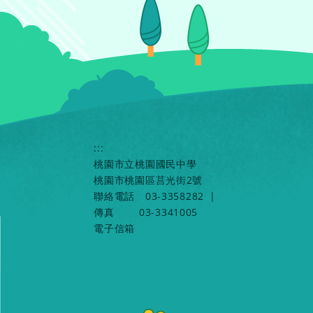
:::
桃園市立桃園國民中學
桃園市桃園區莒光街2號
聯絡電話
03-3358282
|
傳真
03-3341005
電子信箱