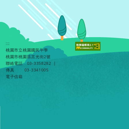
:::
桃園市立桃園國民中學
桃園市桃園區莒光街2號
聯絡電話
03-3358282
|
傳真
03-3341005
電子信箱