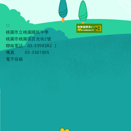
:::
桃園市立桃園國民中學
桃園市桃園區莒光街2號
聯絡電話
03-3358282
|
傳真
03-3341005
電子信箱