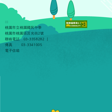
:::
桃園市立桃園國民中學
桃園市桃園區莒光街2號
聯絡電話
03-3358282
|
傳真
03-3341005
電子信箱