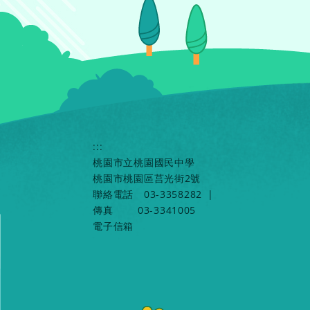
:::
桃園市立桃園國民中學
桃園市桃園區莒光街2號
聯絡電話
03-3358282
|
傳真
03-3341005
電子信箱