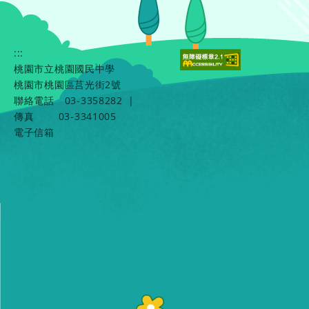
:::
桃園市立桃園國民中學
桃園市桃園區莒光街2號
聯絡電話
03-3358282
|
傳真
03-3341005
電子信箱