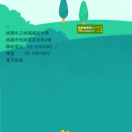
:::
桃園市立桃園國民中學
桃園市桃園區莒光街2號
聯絡電話
03-3358282
|
傳真
03-3341005
電子信箱