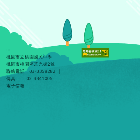
:::
桃園市立桃園國民中學
桃園市桃園區莒光街2號
聯絡電話
03-3358282
|
傳真
03-3341005
電子信箱