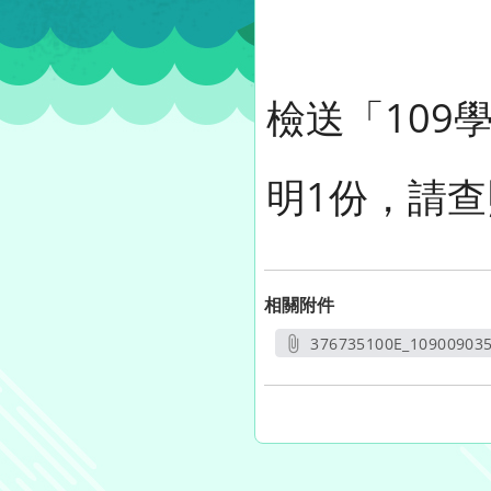
檢送「10
明1份，請查
相關附件
376735100E_10900903
另開