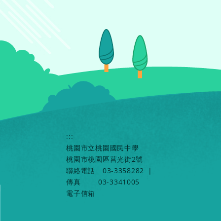
:::
桃園市立桃園國民中學
桃園市桃園區莒光街2號
聯絡電話
03-3358282
|
傳真
03-3341005
電子信箱