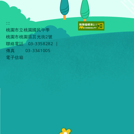
:::
桃園市立桃園國民中學
桃園市桃園區莒光街2號
聯絡電話
03-3358282
|
傳真
03-3341005
電子信箱