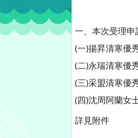
一、本次受理申
(一)揚昇清寒優
(二)永瑞清寒優
(三)采盟清寒優
(四)沈周阿蘭女
詳見附件