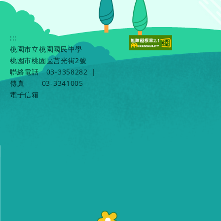
:::
桃園市立桃園國民中學
桃園市桃園區莒光街2號
聯絡電話
03-3358282
|
傳真
03-3341005
電子信箱