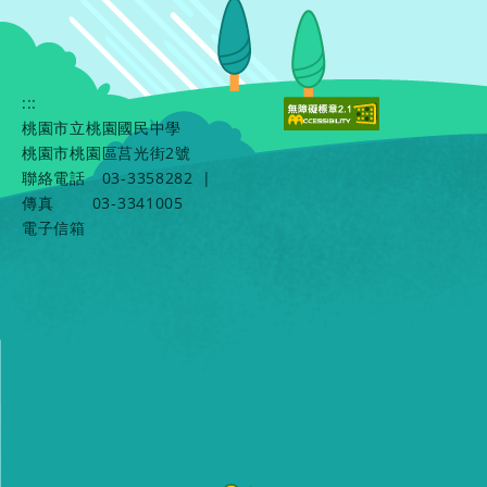
:::
桃園市立桃園國民中學
桃園市桃園區莒光街2號
聯絡電話
03-3358282
|
傳真
03-3341005
電子信箱