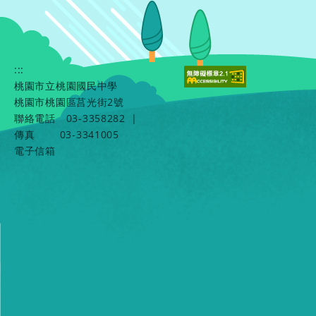
:::
桃園市立桃園國民中學
桃園市桃園區莒光街2號
聯絡電話
03-3358282
|
傳真
03-3341005
電子信箱