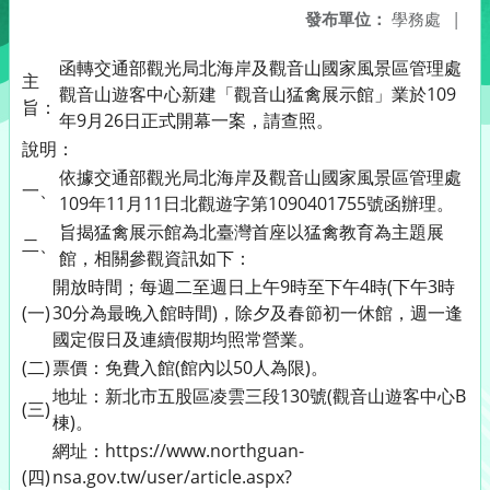
發布單位：
學務處
|
函轉交通部觀光局北海岸及觀音山國家風景區管理處
主
觀音山遊客中心新建「觀音山猛禽展示館」業於109
旨：
年9月26日正式開幕一案，請查照。
說明：
依據交通部觀光局北海岸及觀音山國家風景區管理處
一、
109年11月11日北觀遊字第1090401755號函辦理。
旨揭猛禽展示館為北臺灣首座以猛禽教育為主題展
二、
館，相關參觀資訊如下：
開放時間；每週二至週日上午9時至下午4時(下午3時
(一)
30分為最晚入館時間)，除夕及春節初一休館，週一逢
國定假日及連續假期均照常營業。
(二)
票價：免費入館(館內以50人為限)。
地址：新北市五股區凌雲三段130號(觀音山遊客中心B
(三)
棟)。
網址：https://www.northguan-
(四)
nsa.gov.tw/user/article.aspx?