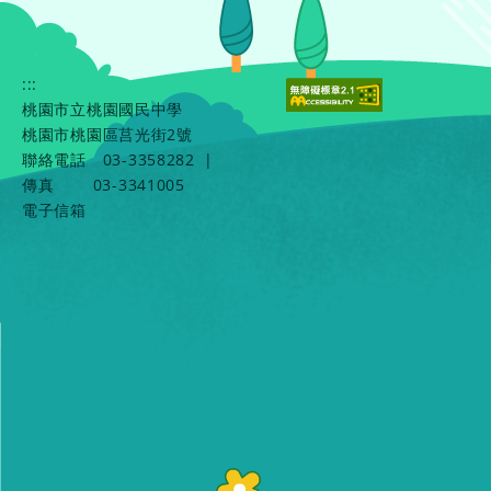
:::
桃園市立桃園國民中學
桃園市桃園區莒光街2號
聯絡電話
03-3358282
|
傳真
03-3341005
電子信箱