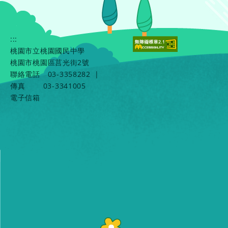
:::
桃園市立桃園國民中學
桃園市桃園區莒光街2號
聯絡電話
03-3358282
|
傳真
03-3341005
電子信箱