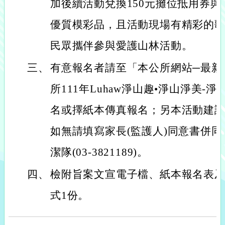
加後續活動兌換150元攤位抵用券
優質模彩品，且活動現場有精彩的
民眾攜伴參與愛護山林活動。
三、
有意報名者請至「本公所網站─最新
所111年Luhaw淨山趣•淨山淨美
名或擇紙本傳真報名；另本活動建議
如無請填寫家長(監護人)同意書併
潔隊(03-3821189)。
四、
檢附旨案文宣電子檔、紙本報名表及
式1份。