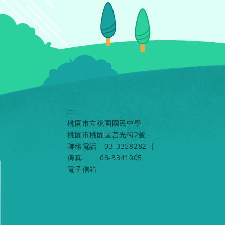
:::
桃園市立桃園國民中學
桃園市桃園區莒光街2號
聯絡電話
03-3358282
|
傳真
03-3341005
電子信箱