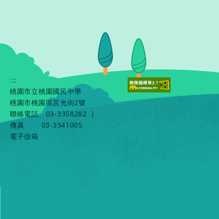
:::
桃園市立桃園國民中學
桃園市桃園區莒光街2號
聯絡電話
03-3358282
|
傳真
03-3341005
電子信箱